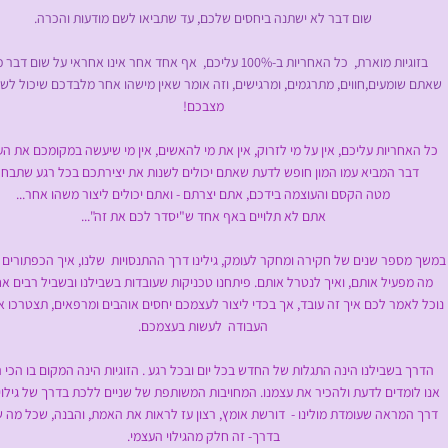
שום דבר לא ישתנה ביחסים שלכם, עד שתביאו לשם מודעות והכרה.
זוגיות מוארת
, כל האחריות ב-100% עליכם, אף אחד אחר אינו אחראי על שום דבר ממה
ומעים,חווים, מתרגמים, ומרגישים, וזה אומר שאין מישהו אחר מלבדכם שיכול לשנ
מצבכם!
ריות עליכם, אין על מי לזרוק, אין את מי להאשים, אין מי שיעשה במקומכם את הע
ר המביא עמו המון חופש לדעת שאתם יכולים לשנות את יצירתכם בכל רגע שתבחרו
מטה הקסם והעוצמה בידכם, אתם יצרתם - ואתם יכולים ליצור משהו אחר...
אתם לא תלויים באף אחד ש"יסדר לכם את זה"...
פר שנים של חקירה ומחקר לעומק, גילינו דרך ההתנסויות שלנו, איך הכפתורים ע
עיל אותם, ואיך לנטרל אותם. פיתחנו טכניקות שעובדות בשבילנו ובשביל רבים אח
מר לכם איך זה עובד, אך בכדי ליצור לעצמכם יחסים אוהבים ומרפאים, תצטרכו 
העבודה לעשות בעצמכם.
בשבילנו הינה התגלות של החדש בכל יום ובכל רגע . הזוגיות הינה המקום בו הכי 
מדים לדעת ולהכיר את עצמנו. המחויבות המשותפת של שניים ללכת בדרך של גילוי
מראה שעומדת מולינו - דורשת אומץ, רצון עז לראות את האמת, והבנה, שכל מה 
בדרך- זה חלק מהגילוי העצמי.