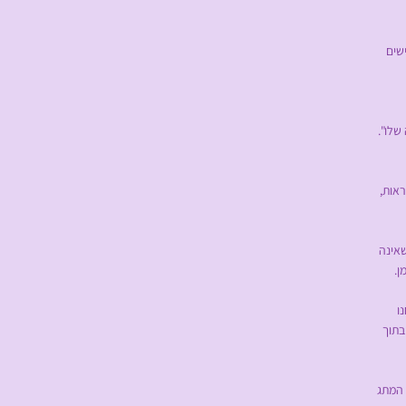
שים
לו".
אות,
אינה
ן.
ו
בתוך
 המתג