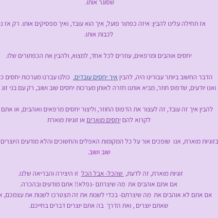
שסוגר אותו.
תחילה עלינו להבין: איזה כפתור פועל, איך הוא עובד, ואיך מפסיקים אותו. רק אז נו
לכבות אותו.
יחסים אוהבים ומרפאים, עוזרים לכל אחד, למצוא, ולהבין את הכפתורים שלו.
החשוב ביותר עבורינו היה, להבין
איך יחסים עובדים
.
כולנו עברנו מערכות יחסים כו
דעים, שדפוס חוזר, מביא אותנו חזרה לאותן מערכות יחסים שוב ושוב, רק עם בני זוג 
איך זה עובד, זה לעצור את הדפוס החוזר, וליצור יחסים מרפאים ואוהבים, או אתם י
לקרוא להם
יחסים מוארים
או
זוגיות מוארת
זוגיות מוארת
, אנו שופכים אור על כל המקומות האפלים והחשוכים והלא מודעים היוצרים 
שוב ושוב.
זוגיות מוארת
, זה לדעת,
שהכל- אבל הכל
זו היצירה והבריאה שלנו.
אם אתם אוהבים את מה שיצרתם -נפלא!! אתם מודעים ובהכרה.
ם לא אוהבים את מה שיצרתם- בכדי לשנות את זה תצטרכו לשנות את עצמכם, א
שאתם יוצרים , ואת הדרך בה אתם יוצרים דברים בחייכם.