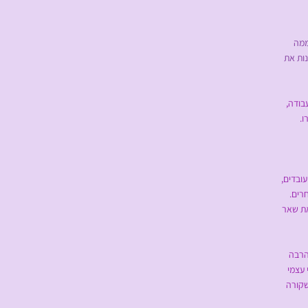
ות את
בודה,
.
ובדים,
רים.
את שאר
הרבה
 עצמי
שקורה