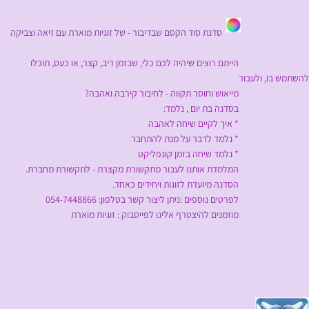
סדנת סוד הקסם שבדיבור - של
זוגיות מוארת
עם
זיאה וצביקה
הייתם רוצים שיהיה לכם כלי, שבזמן ריב, קצר, או כעס, תוכלו
להשתמש בו, ולעבור
מייאוש וחוסר תקווה - לחיבור קירבה ואהבה?
בסדנה בת יום , נלמד:
* איך לקיים שיחה לאהבה
* נלמד לדבר על מנת להתחבר
* נלמד שיחה בזמן קונפליקט
המלמדת אותנו לעבור מתקשורת מקצרת - לתקשורת מחברת.
הסדנה מיועדת לזוגות ויחידים כאחד.
לפרטים נוספים :ניתן ליצור קשר בטלפון: 054-7448866
מוזמנים להיצטרף אלינו לפייסבוק :
זוגיות מוארת