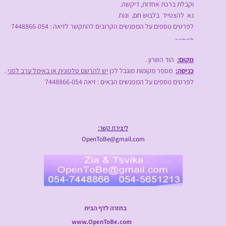
וקבלת ברכת אחדות, דיקשה.
נא להצטייד בלבוש חם, ונוח.
לפרטים נוספים על המפגשים הקרובים להתקשר לזיאה : 7448866-054
להסבר
מפורט
על
מקום:
הוד השרון .
הדיקשה:
כניסה:
מספר מקומות מוגבל לכן
יש להרשם טלפונית או באימל ערב לפני
.
לפרטים נוספים על המפגשים הבאים : זיאה 7448866-054
ליצירת קשר:
OpenToBe@gmail.com
בחזרה לדף הבית
www.OpenToBe.com