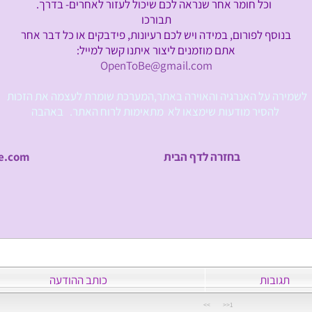
וכל חומר אחר שנראה לכם שיכול לעזור לאחרים-
בדרך.
תבורכו
בנוסף לפורום, במידה ויש לכם רעיונות, פידבקים או
כל דבר אחר
אתם מוזמנים ליצור איתנו קשר למייל:
OpenToBe@gmail.com
לשמירה על האנרגיה והאוירה באתר,המערכת שומרת לעצמה את הזכות
להסיר מודעות שימצאו לא מתאימות לרוח האתר.
באהבה
בחזרה לדף הבית
e.com
תגובות
כותב ההודעה
>>
1<<