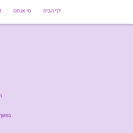
דף הבית
מי אנחנו
ז
ח
במשך ה
א